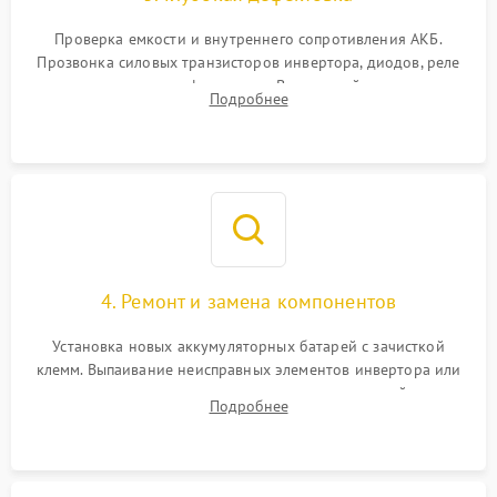
Поломка системы защиты
1000 ₽
Подробнее →
от перегрузок
Проверка емкости и внутреннего сопротивления АКБ.
Прозвонка силовых транзисторов инвертора, диодов, реле
Неисправность системы
переключения и трансформатора. Визуальный поиск вздутых
Подробнее
защиты от короткого
1500 ₽
Подробнее →
конденсаторов и прогаров на печатной плате.
замыкания
Повреждение системы
1000 ₽
Подробнее →
защиты от перегрева
Неисправность системы
защиты от
1500 ₽
Подробнее →
перенапряжения
4. Ремонт и замена компонентов
Установка новых аккумуляторных батарей с зачисткой
клемм. Выпаивание неисправных элементов инвертора или
цепи зарядки и монтаж новых радиодеталей.
Подробнее
Восстановление поврежденных токоведущих дорожек и
замена реле.