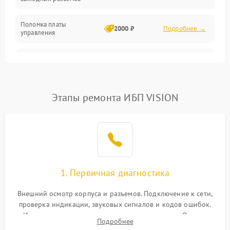
Механические повреждения
Поломка платы
Механика
2000 ₽
Подробнее →
управления
Неисправность
3000 ₽
Подробнее →
трансформатора
Повреждение
Этапы ремонта ИБП VISION
500 ₽
Подробнее →
конденсаторов
Поломка предохранителя
100 ₽
Подробнее →
Неисправность системы
1000 ₽
Подробнее →
охлаждения
1. Первичная диагностика
Неисправность
500 ₽
Подробнее →
Внешний осмотр корпуса и разъемов. Подключение к сети,
индикаторов
проверка индикации, звуковых сигналов и кодов ошибок.
Измерение входного и выходного напряжения. Оценка
Поломка фильтров
Подробнее
1000 ₽
Подробнее →
реакции ИБП на отключение основного питания без
(EMI/EMC)