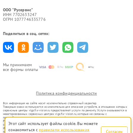
ООО "Русервис"
ИНН 7702633247
ОГРН 1077746335776
Поделиться в соц. сетях:
Мы принимаем
все формы оплаты
Политика конфиденциальности
Вся информация на сайте носит исключительно справочный характер.
Товарные знаки используются исключительно для описания устройств, в отношении которых
сервисные центры vlgs.fix-vision.ru предоставляют услуги по ремонту. Услуги оказываются в
неавторизованных сервисных центрах vlgs.fix-vision.ru, которые не связаны с
правообладателями товарных знаков или их официальными представителями.
Ремонт осуществляется для устройств, уже введенных в гражданский оборот в соответствии
Этот сайт использует файлы cookie. Вы можете
со статьей 1487 ГК РФ.
Использование товарных знаков не преследует цели индивидуализации услуг или введения
ознакомиться с
правилами использования
Согласен
потребителей в заблуждение, а служит для информирования о предоставляемых услугах по