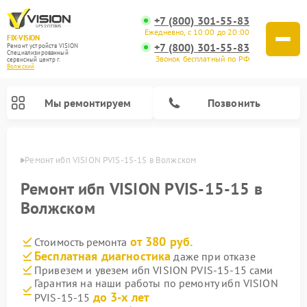
+7 (800) 301-55-83
Ежедневно, с 10:00 до 20:00
FIX-VISION
+7 (800) 301-55-83
Ремонт устройств VISION
Специализированный
Звонок бесплатный по РФ
cервисный центр г.
Волжский
Мы ремонтируем
Позвонить
жском
Ремонт ибп VISION PVIS-15-15 в Волжском
Ремонт ибп VISION PVIS-15-15 в
Волжском
от 380 руб.
Стоимость ремонта
Бесплатная диагностика
даже при отказе
Привезем и увезем ибп VISION PVIS-15-15 сами
Гарантия на наши работы по ремонту ибп VISION
до 3-х лет
PVIS-15-15