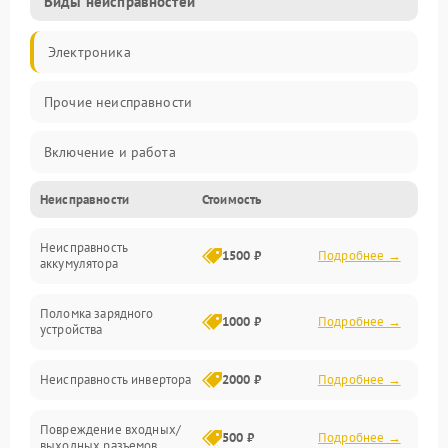
Виды неисправностей
Электроника
Прочие неисправности
Включение и работа
Неисправности
Стоимость
Работа с нагрузкой
Неисправность
Звук и индикация
1500 ₽
Подробнее →
аккумулятора
Питание и режимы
Поломка зарядного
1000 ₽
Подробнее →
устройства
Интерфейсы и связь
Неисправность инвертора
2000 ₽
Подробнее →
Температура и эксплуатация
Повреждение входных/
500 ₽
Подробнее →
выходных разъемов