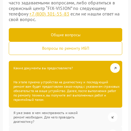
часто задаваемыми вопросами, либо обратиться в
сервисный центр “FIX-VISION” по следующему
телефону
+7 (800) 301-55-83
если не нашли ответ на
свой вопрос.
Общие вопросы
Вопросы по ремонту ИБП
Какие документы вы предоставляете?
На этапе приема устройства на диагностику и последующий
ремонт вам будет предоставлен заказ-наряд с указанием страховых
обязательств на ваше устройство. Далее, после выполнения работ
по ремонту техники, вы получите акт выполненных работ и
гарантийный талон.
Я уже знаю в чем неисправность и какой
ремонт необходим. Для чего проводить
диагностику?