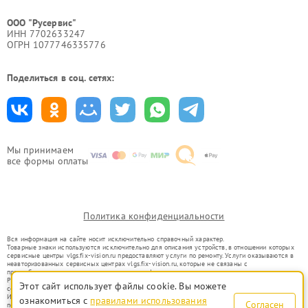
ООО "Русервис"
ИНН 7702633247
ОГРН 1077746335776
Поделиться в соц. сетях:
Мы принимаем
все формы оплаты
Политика конфиденциальности
Вся информация на сайте носит исключительно справочный характер.
Товарные знаки используются исключительно для описания устройств, в отношении которых
сервисные центры vlgs.fix-vision.ru предоставляют услуги по ремонту. Услуги оказываются в
неавторизованных сервисных центрах vlgs.fix-vision.ru, которые не связаны с
правообладателями товарных знаков или их официальными представителями.
Ремонт осуществляется для устройств, уже введенных в гражданский оборот в соответствии
Этот сайт использует файлы cookie. Вы можете
со статьей 1487 ГК РФ.
Использование товарных знаков не преследует цели индивидуализации услуг или введения
ознакомиться с
правилами использования
Согласен
потребителей в заблуждение, а служит для информирования о предоставляемых услугах по