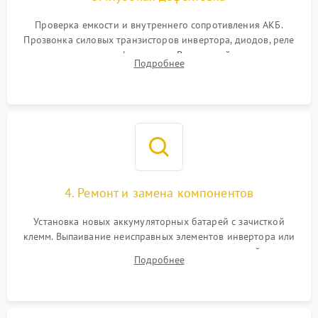
Поломка системы защиты
1000 ₽
Подробнее →
от перегрузок
Проверка емкости и внутреннего сопротивления АКБ.
Прозвонка силовых транзисторов инвертора, диодов, реле
Неисправность системы
переключения и трансформатора. Визуальный поиск вздутых
Подробнее
защиты от короткого
1500 ₽
Подробнее →
конденсаторов и прогаров на печатной плате.
замыкания
Повреждение системы
1000 ₽
Подробнее →
защиты от перегрева
Неисправность системы
защиты от
1500 ₽
Подробнее →
перенапряжения
4. Ремонт и замена компонентов
Установка новых аккумуляторных батарей с зачисткой
клемм. Выпаивание неисправных элементов инвертора или
цепи зарядки и монтаж новых радиодеталей.
Подробнее
Восстановление поврежденных токоведущих дорожек и
замена реле.