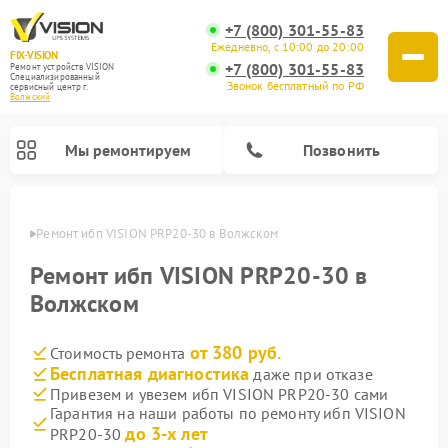
+7 (800) 301-55-83
Ежедневно, с 10:00 до 20:00
FIX-VISION
+7 (800) 301-55-83
Ремонт устройств VISION
Специализированный
Звонок бесплатный по РФ
cервисный центр г.
Волжский
Мы ремонтируем
Позвонить
жском
Ремонт ибп VISION PRP20-30 в Волжском
Ремонт ибп VISION PRP20-30 в
Волжском
от 380 руб.
Стоимость ремонта
Бесплатная диагностика
даже при отказе
Привезем и увезем ибп VISION PRP20-30 сами
Гарантия на наши работы по ремонту ибп VISION
до 3-х лет
PRP20-30