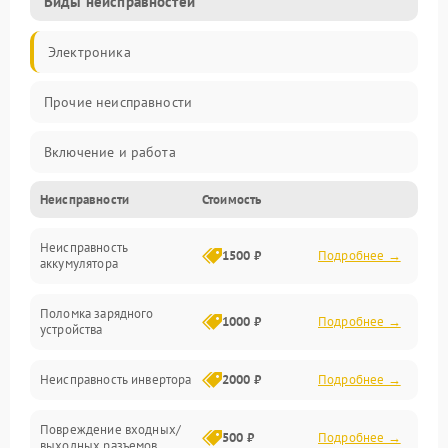
Виды неисправностей
Электроника
Прочие неисправности
Включение и работа
Неисправности
Стоимость
Работа с нагрузкой
Неисправность
Звук и индикация
1500 ₽
Подробнее →
аккумулятора
Питание и режимы
Поломка зарядного
1000 ₽
Подробнее →
устройства
Интерфейсы и связь
Неисправность инвертора
2000 ₽
Подробнее →
Температура и эксплуатация
Повреждение входных/
500 ₽
Подробнее →
выходных разъемов