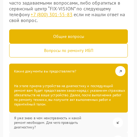
часто задаваемыми вопросами, либо обратиться в
сервисный центр “FIX-VISION” по следующему
телефону
+7 (800) 301-55-83
если не нашли ответ на
свой вопрос.
Общие вопросы
Вопросы по ремонту ИБП
Какие документы вы предоставляете?
На этапе приема устройства на диагностику и последующий
ремонт вам будет предоставлен заказ-наряд с указанием страховых
обязательств на ваше устройство. Далее, после выполнения работ
по ремонту техники, вы получите акт выполненных работ и
гарантийный талон.
Я уже знаю в чем неисправность и какой
ремонт необходим. Для чего проводить
диагностику?