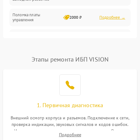
Механические повреждения
Поломка платы
Механика
2000 ₽
Подробнее →
управления
Неисправность
3000 ₽
Подробнее →
трансформатора
Повреждение
Этапы ремонта ИБП VISION
500 ₽
Подробнее →
конденсаторов
Поломка предохранителя
100 ₽
Подробнее →
Неисправность системы
1000 ₽
Подробнее →
охлаждения
1. Первичная диагностика
Неисправность
500 ₽
Подробнее →
Внешний осмотр корпуса и разъемов. Подключение к сети,
индикаторов
проверка индикации, звуковых сигналов и кодов ошибок.
Измерение входного и выходного напряжения. Оценка
Поломка фильтров
Подробнее
1000 ₽
Подробнее →
реакции ИБП на отключение основного питания без
(EMI/EMC)