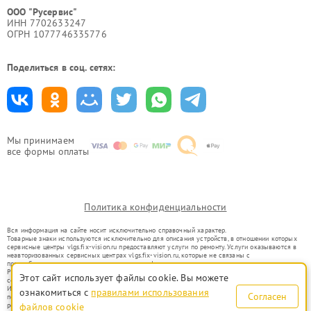
ООО "Русервис"
ИНН 7702633247
ОГРН 1077746335776
Поделиться в соц. сетях:
Мы принимаем
все формы оплаты
Политика конфиденциальности
Вся информация на сайте носит исключительно справочный характер.
Товарные знаки используются исключительно для описания устройств, в отношении которых
сервисные центры vlgs.fix-vision.ru предоставляют услуги по ремонту. Услуги оказываются в
неавторизованных сервисных центрах vlgs.fix-vision.ru, которые не связаны с
правообладателями товарных знаков или их официальными представителями.
Ремонт осуществляется для устройств, уже введенных в гражданский оборот в соответствии
Этот сайт использует файлы cookie. Вы можете
со статьей 1487 ГК РФ.
Использование товарных знаков не преследует цели индивидуализации услуг или введения
ознакомиться с
правилами использования
Согласен
потребителей в заблуждение, а служит для информирования о предоставляемых услугах по
ремонту техники указанных брендов.
файлов cookie